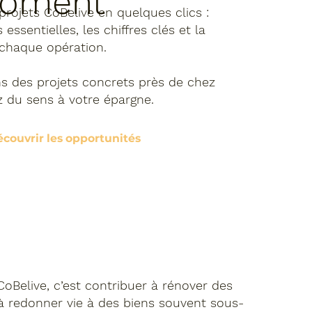
oment
projets CoBelive
en quelques clics :
 essentielles, les chiffres clés et la
 chaque opération.
ns des projets concrets près de chez
ez
du sens à votre épargne.
couvrir les opportunités
CoBelive
, c’est contribuer à rénover des
à redonner vie à des biens souvent sous-