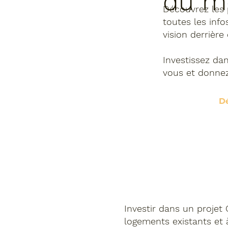
du m
Découvrez
les 
toutes les infos
vision derrière
Investissez da
vous et donn
Dé
e
Investir
dans un projet 
logements existants et 